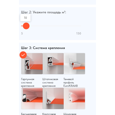
Шаг 2: Укажите площадь м²:
10
5
150
Шаг 3: Система крепления
Гарпунная
Штапиковая
Теневой
система
система
профиль
крепления
крепления
EuroKRAAB
Бесщелевая
Клипсовая
Шнуровая