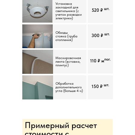
Установка
закладной для
шт.
520 ₽
светильника (с
учетом разводки
электрики)
Обходы
шт.
300 ₽
стояка (труба
отопления)
Маскировочная
пог.
110 ₽ м
лента (вставка,
плинтус)
Обработка
шт.
150 ₽
дополнительного
угла (больше 4-х)
Примерный расчет
стоимости с