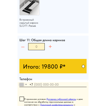
Встроенный
скрытый карниз
SLOTT-Parsek
Шаг 11: Общая длина карниза
–
+
Итого:
19800
₽*
Телефон
+7
Я принимаю условия
Договора публичной оферты
и даю
согласие на обработку персональных данных в
соответствии с
Политикой конфиденциальности
и