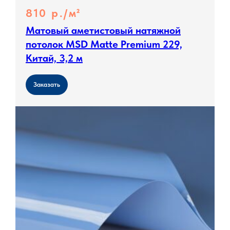
810 р./м²
Матовый аметистовый натяжной
потолок MSD Matte Premium 229,
Китай, 3,2 м
Заказать