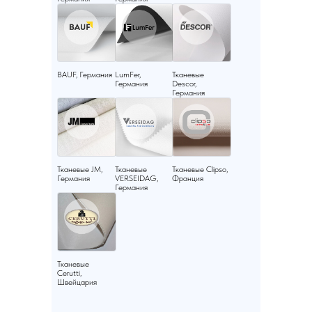
BAUF, Германия
LumFer,
Тканевые
Германия
Descor,
Германия
Тканевые JM,
Тканевые
Тканевые Clipso,
Германия
VERSEIDAG,
Франция
Германия
Тканевые
Cerutti,
Швейцария