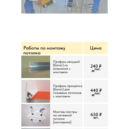
Работы по монтажу
Цена
потолка
Профиль несущий
(багет) из
240 ₽
алюминия с
пог.
м
монтажом
Профиль прищепка
(багет) для
440 ₽
тканевых потолков
пог.
м
с монтажом
Монтаж люстры
650 ₽
на натяжной
шт.
потолок
(закладная)