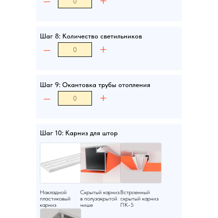
–
+
Шаг 8: Количество светильников
–
+
Шаг 9: Окантовка трубы отопления
–
+
Шаг 10: Карниз для штор
Накладной
Скрытый карниз
Встроенный
пластиковый
в полузакрытой
скрытый карниз
карниз
нише
ПК-5