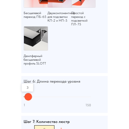
Бесщелевой
Двухкомпонентный
Простой
переход ПБ-65
для подсветки
переход с
КП-2 и НП-5
подсветкой
ПЛ-75
Демпферный
бесщелевой
профиль SLOTT
Шаг 6: Длина перехода уровня
3
1
150
Шаг 7: Количество люстр