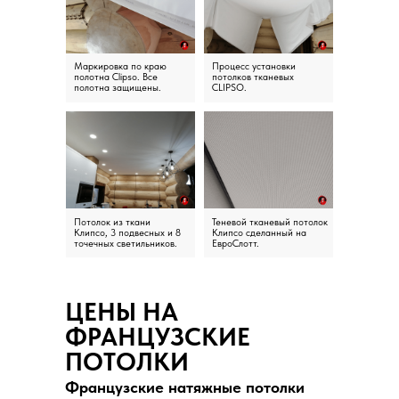
Маркировка по краю
Процесс установки
полотна Clipso. Все
потолков тканевых
полотна защищены.
CLIPSO.
Потолок из ткани
Теневой тканевый потолок
Клипсо, 3 подвесных и 8
Клипсо сделанный на
точечных светильников.
ЕвроСлотт.
ЦЕНЫ НА
ФРАНЦУЗСКИЕ
ПОТОЛКИ
Французские натяжные потолки