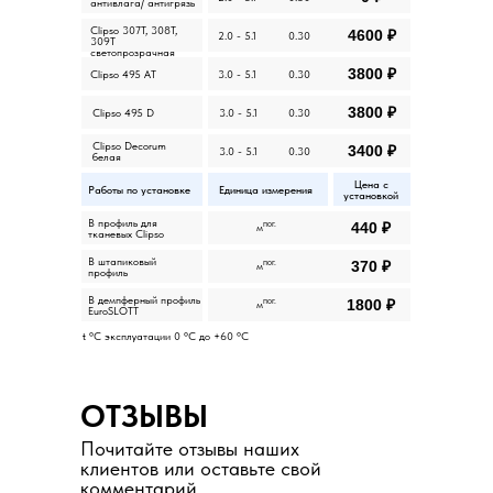
антивлага/ антигрязь
Clipso 307T, 308T,
4600 ₽
2.0 - 5.1
0.30
309T
светопрозрачная
3800 ₽
Clipso 495 AT
3.0 - 5.1
0.30
3800 ₽
Clipso 495 D
3.0 - 5.1
0.30
Clipso Decorum
3400 ₽
3.0 - 5.1
0.30
белая
Цена с
Работы по установке
Единица измерения
установкой
В профиль для
пог.
440 ₽
м
тканевых Clipso
В штапиковый
пог.
370 ₽
м
профиль
В демпферный профиль
пог.
1800 ₽
м
EuroSLOTT
t °С эксплуатации 0 °С до +60 °С
ОТЗЫВЫ
Почитайте отзывы наших
клиентов или оставьте свой
комментарий.