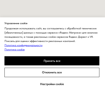
Управление cookie
Продолжая использовать сайт, вы соглашаетесь с обработкой технических
(обезличенных) данных с помощью сервиса «Яндекс Метрика» для анализа
посещаемости, а также рекламных cookie сервисов Яндекс Директ и VK
Пиксель для оценки эффективности рекламных кампаний.
Политика конфиденциальности
Политика cookie
Принять все
Отклонить все
Задать вопрос
Настройки cookie