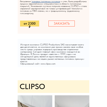
бесшовных
тканевых натяжных потолков
и стен, была разработана
лучшими европейскими специалистами в области потолочных
покрытий. Уникальная система получила название CLIPSO и стала
серьезной альтернативой не только устаревающей технологии
потолков из ПВХ-пленки, но и традиционному, трудоемкому
гипсокартону.
от 2300
ЗАКАЗАТЬ
₽
История компании CLIPSO Productions SAS насчитывает всего
два десятилетия, но компания уже прочно заняла свое особое
место среди мировых лидеров в производстве отделочных
материалов. Сегодня главный офис компании находится во
Франции. В России продукт известен с 1999 года и на
сегодняшний день является единственным официально
представленным на нашем рынке натяжным потолком премиум-
класса.
Официальный сайт: www.clipso.com
CLIPSO