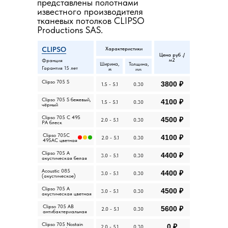
представлены полотнами
известного производителя
тканевых потолков CLIPSO
Productions SAS.
CLIPSO
Характеристики
Цена руб ./
м2
Франция
Ширина,
Толщина,
Гарантия 15 лет
м
мм
Clipso 705 S
3800 ₽
1.5 - 5.1
0.30
Clipso 705 S бежевый,
4100 ₽
1.5 - 5.1
0.30
чёрный
Clipso 705 C 495
4500 ₽
2.0 - 5.1
0.30
PA блеск
Clipso 705C
4100 ₽
2.0 - 5.1
0.30
495AC цветная
Clipso 705 A
4400 ₽
3.0 - 5.1
0.30
акустическая белая
Acoustic 085
4400 ₽
3.0 - 5.1
0.30
(акустическое)
Clipso 705 A
4500 ₽
3.0 - 5.1
0.30
акустическая цветная
Clipso 705 AB
5600 ₽
2.0 - 5.1
0.30
антибактериальная
Clipso 705 Nostain
0 ₽
2.0 - 5.1
0.30