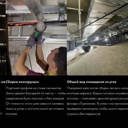
a на
Сборка конструкции
Общий вид помещения из угла
Подгонка профиля на стыке сегментов.
Панорама зала после сборки лесов и нача
Запил делали болгаркой по месту — чтобы
монтажа каркаса. Видна система нишевых
соединение было плотным и без зазоров.
потолке — повторяет архитектурный рисун
От точности этого узла зависит натяжка
фасада «Лужников». В углах и на примыка
ткани в углах и чистота линий на готовом
проверяли геометрию, чтобы линии перес
го
потолке.
сошлись без перекосов.